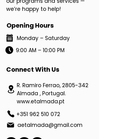
our programs and services —
we’re happy to help!
Opening Hours
Monday – Saturday
9:00 AM – 10:00 PM
Connect With Us
R. Ramiro Ferrao,
2805-342
Almada , Portugal.
www.etalmada.pt
+351 962 510 072
aetalmada@gmail.com